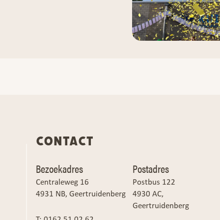
CONTACT
Bezoekadres
Postadres
Centraleweg 16
Postbus 122
4931 NB, Geertruidenberg
4930 AC,
Geertruidenberg
T:
0162 51 02 62