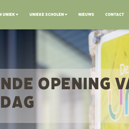
N UNIEK
UNIEKE SCHOLEN
NIEUWS
CONTACT
NDE OPENING V
NDAG