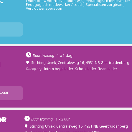
.
Onderbouw voortgezet onderwijs,
Pedagogisch medewerker,
Pedagogisch medewerker / coach,
Specialisten zorgteam,
Vertrouwenspersoon
Duur training
1 x 1 dag
N
Stichting Uniek
, Centraleweg 16, 4931 NB Geertruidenberg
Doelgroep
Intern begeleider,
Schoolleider,
Teamleider
kbaar
OR
Duur training
1 x 3 uur
Stichting Uniek
, Centraleweg 16, 4931 NB Geertruidenberg