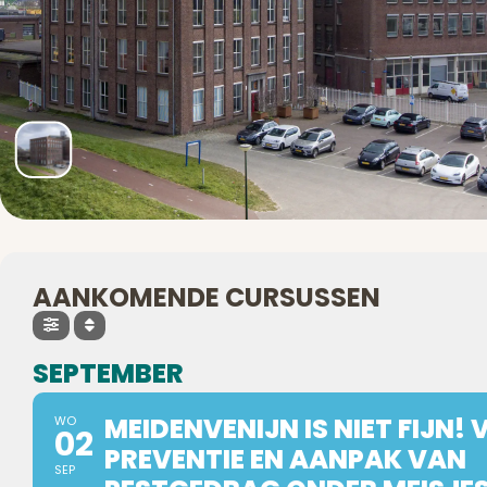
AANKOMENDE CURSUSSEN
SEPTEMBER
MEIDENVENIJN IS NIET FIJN!
WO
02
PREVENTIE EN AANPAK VAN
SEP