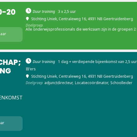
0-20
Duur training
3 x 2,5 uur
Stichting Uniek
, Centraleweg 16, 4931 NB Geertruidenberg
Doelgroep
Alle onderwijsprofessionals die werkzaam zijn in de groepen 2 
baar
CHAP;
Duur training
1 dag + verdiepende bijeenkomst van 2,5 uur 
ANG
IB'ers
Stichting Uniek
, Centraleweg 16, 4931 NB Geertruidenberg
Doelgroep
adjunctdirecteur,
Locatiecoördinator,
Schoolleider
JEENKOMST
aar