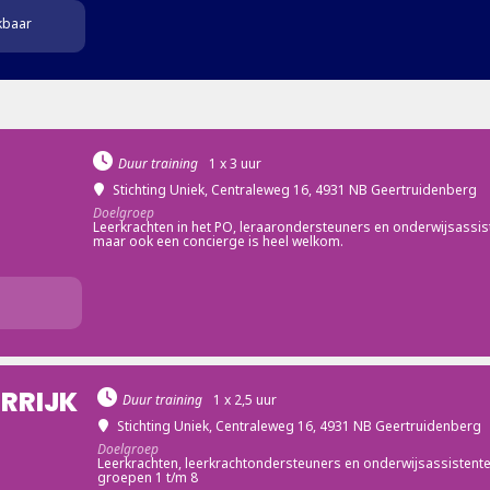
kbaar
Duur training
1 x 3 uur
Stichting Uniek
, Centraleweg 16, 4931 NB Geertruidenberg
Doelgroep
Leerkrachten in het PO, leraarondersteuners en onderwijsassis
maar ook een concierge is heel welkom.
ERRIJK
Duur training
1 x 2,5 uur
Stichting Uniek
, Centraleweg 16, 4931 NB Geertruidenberg
Doelgroep
Leerkrachten, leerkrachtondersteuners en onderwijsassistent
groepen 1 t/m 8