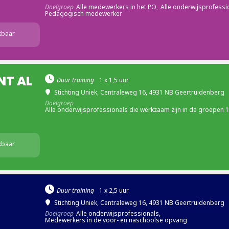
Doelgroep
Alle medewerkers in het PO,
Alle onderwijsprofessi
Pedagogisch medewerker
kbaar
NT AL
Duur training
1 x 1,5 uur
Stichting Uniek
, Centraleweg 16, 4931 NB Geertruidenberg
Doelgroep
Alle onderwijsprofessionals die werkzaam zijn in de groepen 1
kbaar
Duur training
1 x 2,5 uur
Stichting Uniek
, Centraleweg 16, 4931 NB Geertruidenberg
Doelgroep
Alle onderwijsprofessionals,
Medewerkers in de voor- en naschoolse opvang