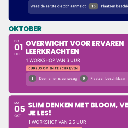
Wees de eerste die zich aanmeldt
16
Plaatsen beschi
OKTOBER
OVERWICHT VOOR ERVAREN
DO
01
LEERKRACHTEN
OKT
1 WORKSHOP VAN 3 UUR
CURSUS OM IN TE SCHRIJVEN
1
Deelnemer is aanwezig
9
Plaatsen beschikbaar
SLIM DENKEN MET BLOOM, V
MA
05
JE LES!
OKT
1 WORKSHOP VAN 2,5 UUR