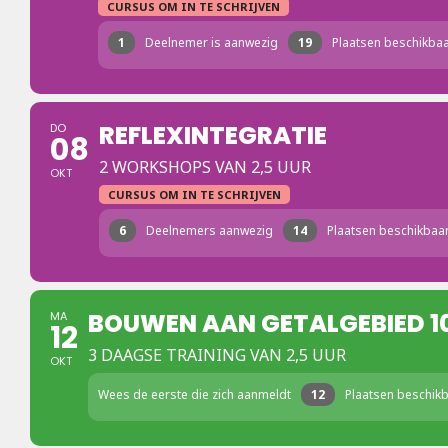
CURSUS OM IN TE SCHRIJVEN
1
Deelnemer is aanwezig
19
Plaatsen beschikba
REFLEXINTEGRATIE
DO
08
2 WORKSHOPS VAN 2,5 UUR
OKT
CURSUS OM IN TE SCHRIJVEN
6
Deelnemers aanwezig
14
Plaatsen beschikbaa
BOUWEN AAN GETALGEBIED 1
MA
12
3 DAAGSE TRAINING VAN 2,5 UUR
OKT
Wees de eerste die zich aanmeldt
12
Plaatsen beschik