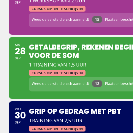
1 WORKSHOP VAN 2 UUR
SEP
CURSUS OM IN TE SCHRIJVEN
Wees de eerste die zich aanmeldt
15
Plaatsen beschi
GETALBEGRIP, REKENEN BEGI
MA
28
VOOR DE SOM
SEP
1 TRAINING VAN 1,5 UUR
CURSUS OM IN TE SCHRIJVEN
Wees de eerste die zich aanmeldt
12
Plaatsen beschi
GRIP OP GEDRAG MET PBT
WO
30
TRAINING VAN 2,5 UUR
SEP
CURSUS OM IN TE SCHRIJVEN