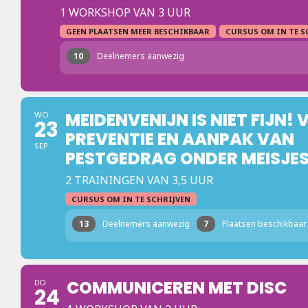
1 WORKSHOP VAN 3 UUR
GEEN PLAATSEN MEER BESCHIKBAAR
CURSUS OM IN TE S
10
Deelnemers aanwezig
MEIDENVENIJN IS NIET FIJN!
WO
23
PREVENTIE EN AANPAK VAN
SEP
PESTGEDRAG ONDER MEISJES
2 TRAININGEN VAN 3,5 UUR
CURSUS OM IN TE SCHRIJVEN
13
Deelnemers aanwezig
7
Plaatsen beschikbaar
COMMUNICEREN MET DISC
DO
24