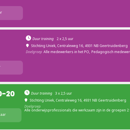
ar
Duur training
2 x 2,5 uur
Stichting Uniek
, Centraleweg 16, 4931 NB Geertruidenberg
Doelgroep
Alle medewerkers in het PO,
Pedagogisch medewer
r
0-20
Duur training
3 x 2,5 uur
Stichting Uniek
, Centraleweg 16, 4931 NB Geertruidenberg
Doelgroep
Alle onderwijsprofessionals die werkzaam zijn in de groepen 2 
baar