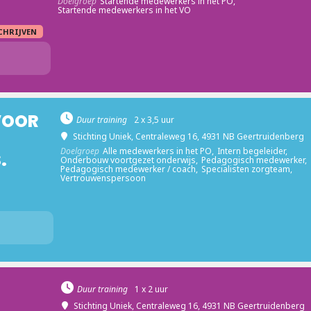
Doelgroep
Startende medewerkers in het PO,
Startende medewerkers in het VO
CHRIJVEN
 VOOR
Duur training
2 x 3,5 uur
Stichting Uniek
, Centraleweg 16, 4931 NB Geertruidenberg
Doelgroep
Alle medewerkers in het PO,
Intern begeleider,
.
Onderbouw voortgezet onderwijs,
Pedagogisch medewerker,
Pedagogisch medewerker / coach,
Specialisten zorgteam,
Vertrouwenspersoon
Duur training
1 x 2 uur
Stichting Uniek
, Centraleweg 16, 4931 NB Geertruidenberg