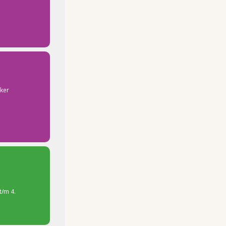
ker
t/m 4.