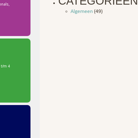
CATEGORIEËN
onals,
Algemeen
(49)
 t/m 4