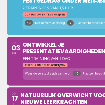
PESTGEDRAG ONDER MEISJES
2 TRAININGEN VAN 3,5 UUR
CURSUS OM IN TE SCHRIJVEN
13
Deelnemers aanwezig
7
Plaatsen beschikbaar
ONTWIKKEL JE
DO
03
PRESENTATIEVAARDIGHEDE
SEP
EEN TRAINING VAN 1 DAG
CURSUS OM IN TE SCHRIJVEN
Wees de eerste die zich aanmeldt
10
Plaatsen beschi
NATUURLIJK OVERWICHT VO
DO
17
NIEUWE LEERKRACHTEN
SEP